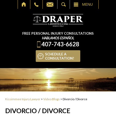
SEARCH
MENU
FREE PERSONAL INJURY CONSULTATIONS
HABLAMOS ESPAÑOL
407-743-6628
SCHEDULE A
CONSULTATION!
Kissimmee Injury Lawyer
>
Video Blogs
>
Divorcio / Divorce
DIVORCIO / DIVORCE